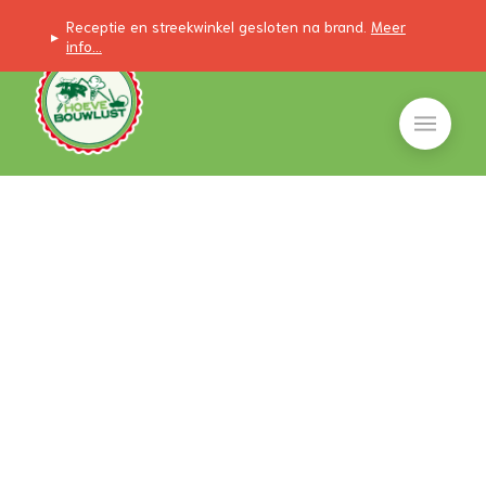
Receptie en streekwinkel gesloten na brand.
Meer
▸
info...