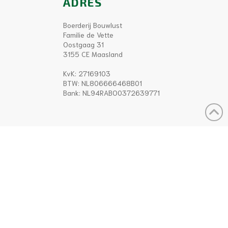
ADRES
Boerderij Bouwlust
Familie de Vette
Oostgaag 31
3155 CE Maasland
KvK: 27169103
BTW: NL806666468B01
Bank: NL94RABO0372639771
OPENINGSTIJDEN
April t/m oktober.
08:30 - 20:30 uur.
(keuken 11:00 tot 19:30)
November t/m maart.
09:00 - 17:00 uur.
(keuken 11:00 tot 16:00 uur)