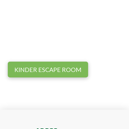
De Bonte Beestenboel
van Bouwlust
Mevrouw Tok is haar eitjes kwijt. Help
jij mee om ze weer te vinden?
KINDER ESCAPE ROOM