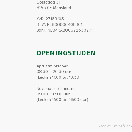
Oostgaag 31
3155 CE Maasland
KvK: 27169103
BTW: NL806666468B01
Bank: NL94RABO0372639771
OPENINGSTIJDEN
April t/m oktober.
08:30 - 20:30 uur.
(keuken 11:00 tot 19:30)
November t/m maart.
09:00 - 17:00 uur.
(keuken 11:00 tot 16:00 uur)
Hoeve Bouwlust i