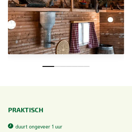
0
1
2
3
4
5
6
PRAKTISCH
duurt ongeveer 1 uur