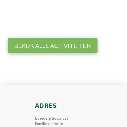
Beleef de boerderij
Ontdek het boerenleven op Hoeve
Bouwlust!
BEKIJK ALLE ACTIVITEITEN
ADRES
Boerderij Bouwlust
Familie de Vette