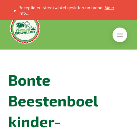
Receptie en streekwinkel gesloten na brand.
Meer
▸
info...
Bonte
Beestenboel
kinder-