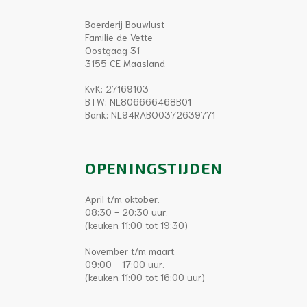
Boerderij Bouwlust
Familie de Vette
Oostgaag 31
3155 CE Maasland
KvK: 27169103
BTW: NL806666468B01
Bank: NL94RABO0372639771
OPENINGSTIJDEN
April t/m oktober.
08:30 - 20:30 uur.
(keuken 11:00 tot 19:30)
November t/m maart.
09:00 - 17:00 uur.
(keuken 11:00 tot 16:00 uur)