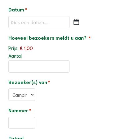
Datum
*
DD
dash
Aantal
Hoeveel bezoekers meldt u aan?
*
MM
dash
Prijs:
€ 1,00
JJJJ
Aantal
Bezoeker(s) van
*
Nummer
*
Totaal