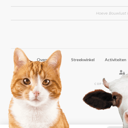
Hoeve Bouwlust i
Home
Overnachten
Streekwinkel
Activiteiten
COPYRIGHT © 20