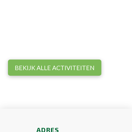
Beleef de boerderij
Ontdek het boerenleven op Hoeve
Bouwlust!
BEKIJK ALLE ACTIVITEITEN
ADRES