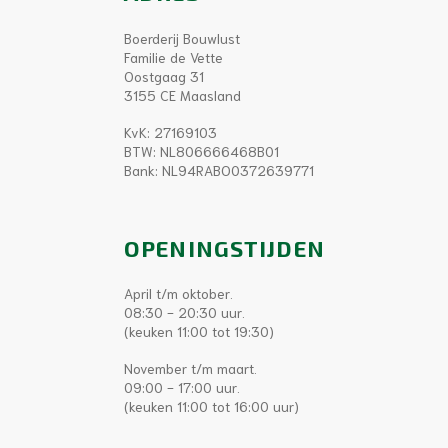
Boerderij Bouwlust
Familie de Vette
Oostgaag 31
3155 CE Maasland
KvK: 27169103
BTW: NL806666468B01
Bank: NL94RABO0372639771
OPENINGSTIJDEN
April t/m oktober.
08:30 - 20:30 uur.
(keuken 11:00 tot 19:30)
November t/m maart.
09:00 - 17:00 uur.
(keuken 11:00 tot 16:00 uur)