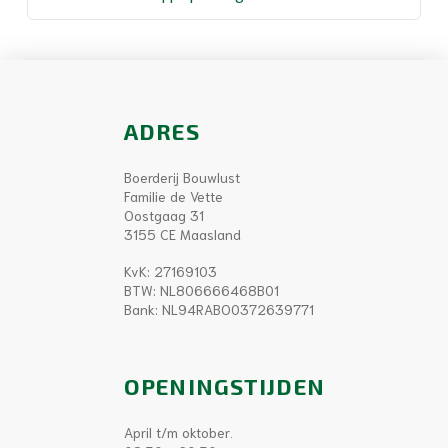
ADRES
Boerderij Bouwlust
Familie de Vette
Oostgaag 31
3155 CE Maasland
KvK: 27169103
BTW: NL806666468B01
Bank: NL94RABO0372639771
OPENINGSTIJDEN
April t/m oktober.