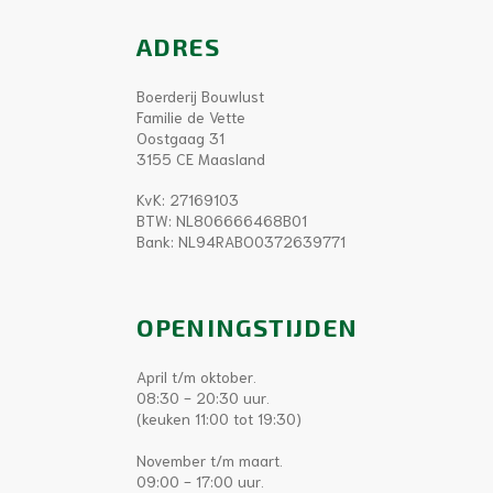
ADRES
Boerderij Bouwlust
Familie de Vette
Oostgaag 31
3155 CE Maasland
KvK: 27169103
BTW: NL806666468B01
Bank: NL94RABO0372639771
OPENINGSTIJDEN
April t/m oktober.
08:30 - 20:30 uur.
(keuken 11:00 tot 19:30)
November t/m maart.
09:00 - 17:00 uur.