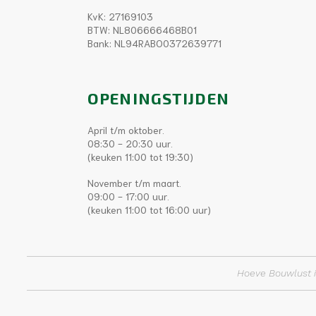
KvK: 27169103
BTW: NL806666468B01
Bank: NL94RABO0372639771
OPENINGSTIJDEN
April t/m oktober.
08:30 - 20:30 uur.
(keuken 11:00 tot 19:30)
November t/m maart.
09:00 - 17:00 uur.
(keuken 11:00 tot 16:00 uur)
Hoeve Bouwlust i