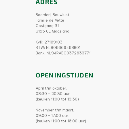
ADRES
Boerderij Bouwlust
Familie de Vette
Oostgaag 31
3155 CE Maasland
KvK: 27169103
BTW: NL806666468B01
Bank: NL94RABO0372639771
OPENINGSTIJDEN
April t/m oktober.
08:30 - 20:30 uur.
(keuken 11:00 tot 19:30)
November t/m maart.
09:00 - 17:00 uur.
(keuken 11:00 tot 16:00 uur)