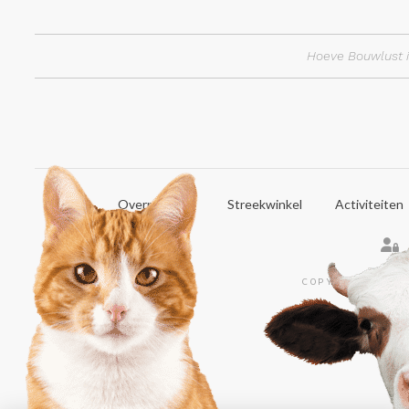
Hoeve Bouwlust i
Home
Overnachten
Streekwinkel
Activiteiten
COPYRIGHT © 20