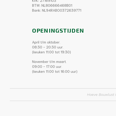
KvK: 27169103
BTW: NL806666468B01
Bank: NL94RABO0372639771
OPENINGSTIJDEN
April t/m oktober.
08:30 - 20:30 uur.
(keuken 11:00 tot 19:30)
November t/m maart.
09:00 - 17:00 uur.
(keuken 11:00 tot 16:00 uur)
Hoeve Bouwlust i